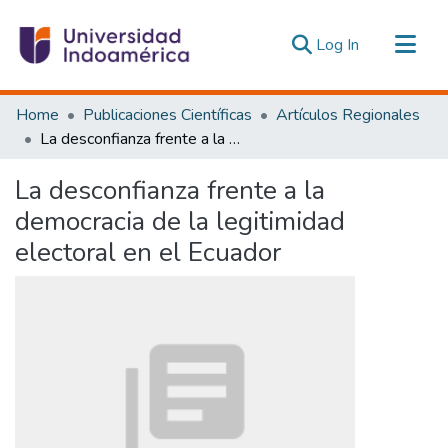
(current)
Log In
Communities & Collections
Home
Publicaciones Científicas
Artículos Regionales
All of DSpace
La desconfianza frente a la democracia de la legitimidad electoral en el Ecuador
Statistics
La desconfianza frente a la
Estadísticas Externas
democracia de la legitimidad
electoral en el Ecuador