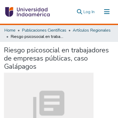
(current)
Log In
Communities & Collections
Home
Publicaciones Científicas
Artículos Regionales
All of DSpace
Riesgo psicosocial en trabajadores de empresas públicas, caso Galápagos
Statistics
Riesgo psicosocial en trabajadores
Estadísticas Externas
de empresas públicas, caso
Galápagos