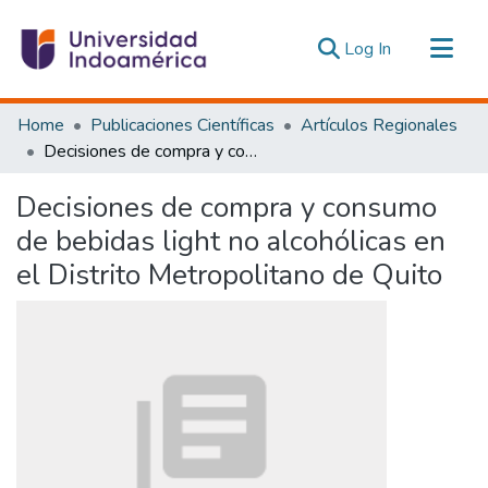
(current)
Log In
Communities & Collections
Home
Publicaciones Científicas
Artículos Regionales
All of DSpace
Decisiones de compra y consumo de bebidas light no alcohólicas en el Distrito Metropolitano de Quito
Statistics
Decisiones de compra y consumo
Estadísticas Externas
de bebidas light no alcohólicas en
el Distrito Metropolitano de Quito