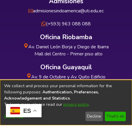
Admisiones
admisionesindoamerica@uti.edu.ec
(+593) 963 088 088
Oficina Riobamba
Av. Daniel León Borja y Diego de Ibarra
Mall del Centro - Primer piso alto
Oficina Guayaquil
Av. 9 de Octubre y Av. Quito Edificio
INDUAUTO - Planta baja
We collect and process your personal information for the
following purposes:
Authentication, Preferences,
Acknowledgement and Statistics
.
To learn more, please read our
privacy policy
.
ES
Soporte Técnico
Bibliolatino.com
Customize
Decline
That's ok