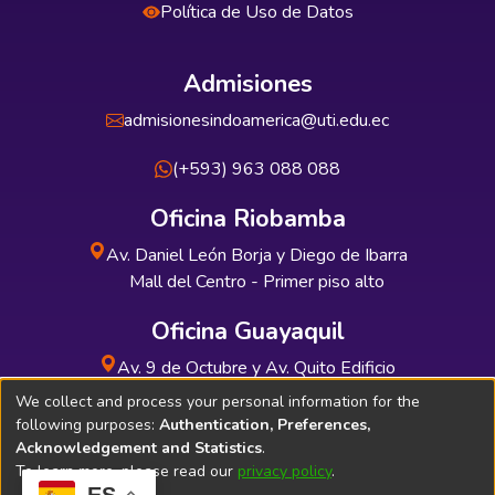
Política de Uso de Datos
Admisiones
admisionesindoamerica@uti.edu.ec
(+593) 963 088 088
Oficina Riobamba
Av. Daniel León Borja y Diego de Ibarra
Mall del Centro - Primer piso alto
Oficina Guayaquil
Av. 9 de Octubre y Av. Quito Edificio
INDUAUTO - Planta baja
We collect and process your personal information for the
following purposes:
Authentication, Preferences,
Acknowledgement and Statistics
.
To learn more, please read our
privacy policy
.
ES