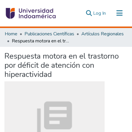
(current)
Log In
Communities & Collections
Home
Publicaciones Científicas
Artículos Regionales
All of DSpace
Respuesta motora en el trastorno por déficit de atención con hiperactividad
Statistics
Respuesta motora en el trastorno
Estadísticas Externas
por déficit de atención con
hiperactividad