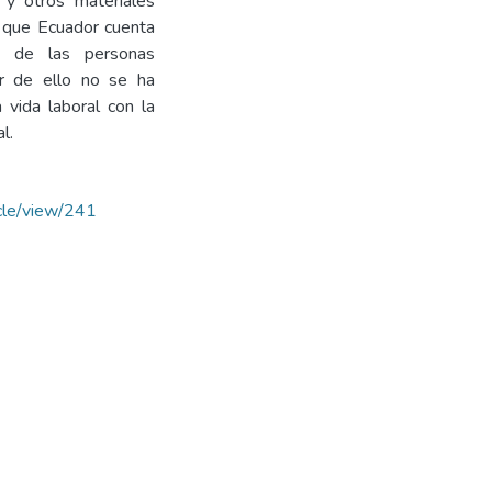
s y otros materiales
ca que Ecuador cuenta
s de las personas
sar de ello no se ha
 vida laboral con la
l.
icle/view/241