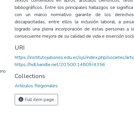
textos contenidos en libros, artículos científicos, tesi
bibliográficos. Entre los principales hallazgos se signifi
con un marco normativo garante de los derecho
discapacitadas, entre ellos la inclusión laboral, a pe
logrado una plena incorporación de estas personas a la
consecuente mejora de su calidad de vida e inserción socia
URI
https://institutojubones.edu.ec/ojs/index.php/societec/art
https://hdl.handle.net/20.500.14809/4356
ero
Collections
Artículos Regionales
Full item page