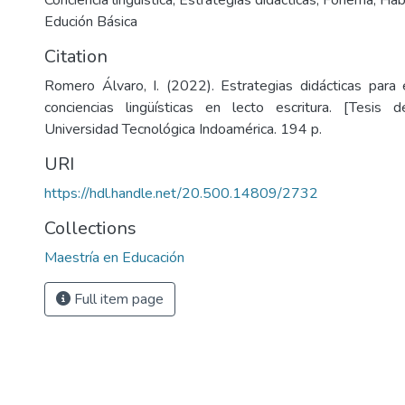
Conciencia lingüística
,
Estrategias didácticas
,
Fonema
,
Hab
Edución Básica
Citation
Romero Álvaro, I. (2022). Estrategias didácticas para 
conciencias lingüísticas en lecto escritura. [Tesis d
Universidad Tecnológica Indoamérica. 194 p.
URI
https://hdl.handle.net/20.500.14809/2732
Collections
Maestría en Educación
Full item page