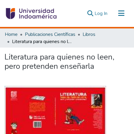
(current)
Log In
Communities & Collections
Home
Publicaciones Científicas
Libros
All of DSpace
Literatura para quienes no leen, pero pretenden enseñarla
Statistics
Literatura para quienes no leen,
Estadísticas Externas
pero pretenden enseñarla