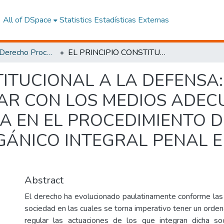
All of DSpace
Statistics
Estadísticas Externas
Maestría en Derecho Procesal, Mención Derecho Penal
EL PRINCIPIO CONSTITUCIONAL A LA DEFENSA: IMPLICACIONES JURÍDICAS DE CONTAR CON LOS MEDIOS ADECUADOS PARA EJERCER LA DEFENSA EN EL PROCEDIMIENTO DIRECTO PREVISTO POR EL CÓDIGO ORGÁNICO INTEGRAL PENAL EN EL ÁMBITO DE TRÁNSITO
TITUCIONAL A LA DEFENSA:
TAR CON LOS MEDIOS ADE
A EN EL PROCEDIMIENTO D
GÁNICO INTEGRAL PENAL E
Abstract
El derecho ha evolucionado paulatinamente conforme la
sociedad en las cuales se torna imperativo tener un orden
regular las actuaciones de los que integran dicha so