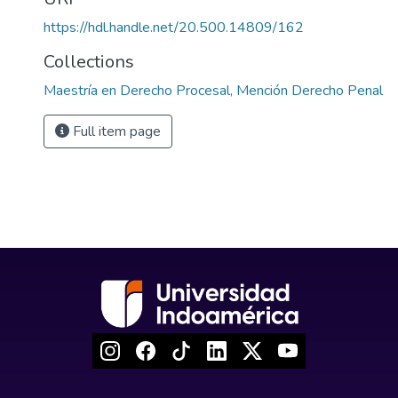
https://hdl.handle.net/20.500.14809/162
Collections
Maestría en Derecho Procesal, Mención Derecho Penal
Full item page