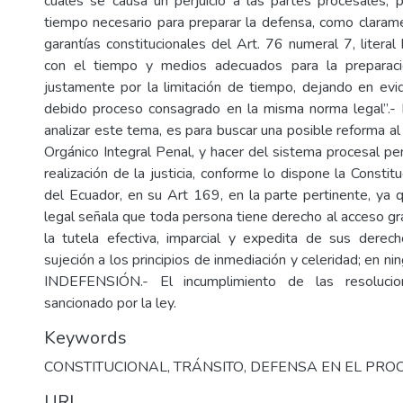
cuales se causa un perjuicio a las partes procesales, 
tiempo necesario para preparar la defensa, como clarame
garantías constitucionales del Art. 76 numeral 7, literal 
con el tiempo y medios adecuados para la preparaci
justamente por la limitación de tiempo, dejando en evi
debido proceso consagrado en la misma norma legal”.- 
analizar este tema, es para buscar una posible reforma a
Orgánico Integral Penal, y hacer del sistema procesal pe
realización de la justicia, conforme lo dispone la Constit
del Ecuador, en su Art 169, en la parte pertinente, ya
legal señala que toda persona tiene derecho al acceso gratu
la tutela efectiva, imparcial y expedita de sus derec
sujeción a los principios de inmediación y celeridad; en n
INDEFENSIÓN.- El incumplimiento de las resolucion
sancionado por la ley.
Keywords
CONSTITUCIONAL
,
TRÁNSITO
,
DEFENSA EN EL PRO
URI