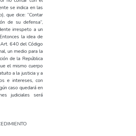
por no contar con el
nte se indica en las
b), que dice: “Contar
ón de su defensa”,
dente irrespeto a un
Entonces la idea de
l Art. 640 del Código
nal, un medio para la
ución de la República
 que el mismo cuerpo
ito a la justicia y a
hos e intereses, con
ingún caso quedará en
es judiciales será
CEDIMIENTO