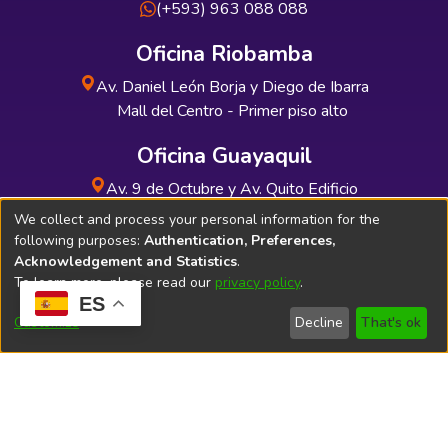
(+593) 963 088 088
Oficina Riobamba
Av. Daniel León Borja y Diego de Ibarra
Mall del Centro - Primer piso alto
Oficina Guayaquil
Av. 9 de Octubre y Av. Quito Edificio
INDUAUTO - Planta baja
We collect and process your personal information for the
following purposes:
Authentication, Preferences,
Acknowledgement and Statistics
.
To learn more, please read our
privacy policy
.
ES
Soporte Técnico
Bibliolatino.com
Customize
Decline
That's ok