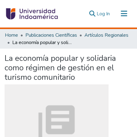
(current)
Log In
Communities & Collections
Home
Publicaciones Científicas
Artículos Regionales
All of DSpace
La economía popular y solidaria como régimen de gestión en el turismo comunitario
Statistics
La economía popular y solidaria
Estadísticas Externas
como régimen de gestión en el
turismo comunitario