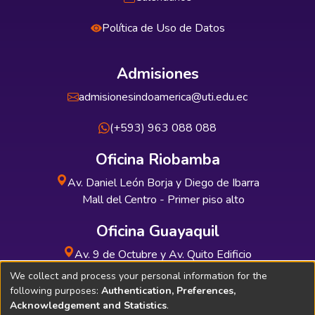
Política de Uso de Datos
Admisiones
admisionesindoamerica@uti.edu.ec
(+593) 963 088 088
Oficina Riobamba
Av. Daniel León Borja y Diego de Ibarra
Mall del Centro - Primer piso alto
Oficina Guayaquil
Av. 9 de Octubre y Av. Quito Edificio
INDUAUTO - Planta baja
We collect and process your personal information for the
following purposes:
Authentication, Preferences,
Acknowledgement and Statistics
.