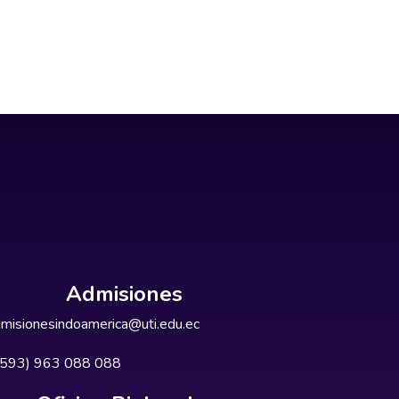
Admisiones
misionesindoamerica@uti.edu.ec
+593) 963 088 088