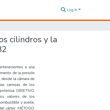
Log In
s cilindros y la
32
rtenecientes a una
umento de la presión
n desde la cámara de
las camisas de los
a potencia. OBJETIVO.
los valores de los
ombustible y aceite,
 del cárter. MÉTODO.