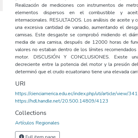
Realización de mediciones con instrumentos de metro
elementos dispersos en el combustible y aceit
internacionales. RESULTADOS. Los análisis de aceite y c
una excesiva cantidad de vanadio, aumentando el desga
camisas. Este desgaste se comprobó midiendo el diám
media de una camisa, después de 12000 horas de fun
valores no estaban dentro de los límites recomendados p
motor. DISCUSIÓN Y CONCLUSIONES. Existe una c
decreciente entre la potencia del motor y la presión de
determinó que el crudo ecuatoriano tiene una elevada can
URI
https://cienciamerica.edu.ec/index.php/uti/article/view/341
https://hdl.handle.net/20.500.14809/4123
Collections
Artículos Regionales
Full item page