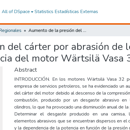
All of DSpace
Statistics
Estadísticas Externas
 Regionales
Aumento de la presión del cárter por abrasión de los cilindros y la incidencia en la potencia del motor Wärtsilä Vasa 32
 del cárter por abrasión de lo
ncia del motor Wärtsilä Vasa 
Abstract
INTRODUCCIÓN. En los motores Wärtsilä Vasa 32 pe
empresa de servicios petroleros, se ha evidenciado un a
del cárter del motor debido al descenso de la compresió
combustión, producido por un desgaste abrasivo en 
cilindros, lo que ha provocado una disminución anual de l
Determinar el desgaste producido en una camisa, 
elementos abrasivos que se encuentran dispersos en el c
y la dependencia de la potencia en función de la presión