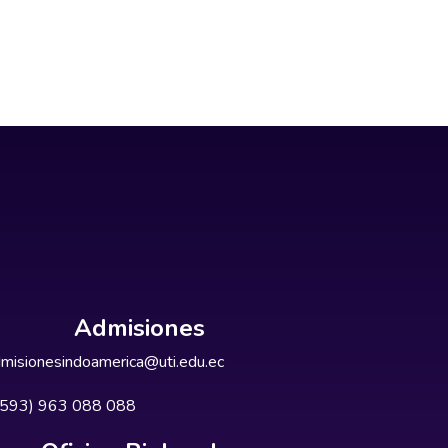
Admisiones
misionesindoamerica@uti.edu.ec
+593) 963 088 088