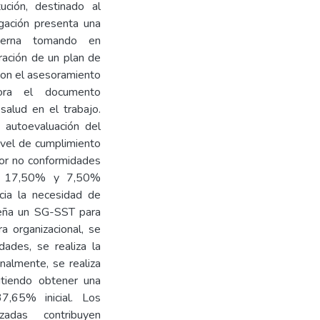
ción, destinado al
igación presenta una
nterna tomando en
ración de un plan de
con el asesoramiento
bora el documento
salud en el trabajo.
 autoevaluación del
ivel de cumplimiento
yor no conformidades
on 17,50% y 7,50%
cia la necesidad de
iseña un SG-SST para
a organizacional, se
ades, se realiza la
nalmente, se realiza
mitiendo obtener una
,65% inicial. Los
adas contribuyen