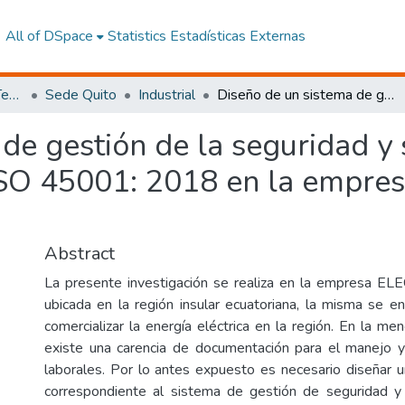
All of DSpace
Statistics
Estadísticas Externas
Facultad de Ingeniería y Tecnologías de la Información y la Comunicación
Sede Quito
Industrial
Diseño de un sistema de gestión de la seguridad y salud en el trabajo basado en la norma ISO 45001: 2018 en la empresa ELECGALÁPAGOS S.A. En Santa Cruz
de gestión de la seguridad y 
 ISO 45001: 2018 en la emp
Abstract
La presente investigación se realiza en la empresa
ubicada en la región insular ecuatoriana, la misma se en
comercializar la energía eléctrica en la región. En la me
existe una carencia de documentación para el manejo y
laborales. Por lo antes expuesto es necesario diseñar u
correspondiente al sistema de gestión de seguridad y 