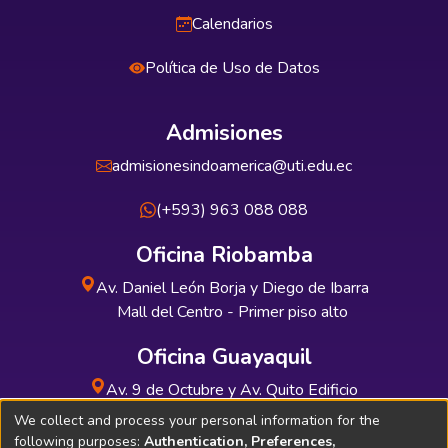
Calendarios
Política de Uso de Datos
Admisiones
admisionesindoamerica@uti.edu.ec
(+593) 963 088 088
Oficina Riobamba
Av. Daniel León Borja y Diego de Ibarra
Mall del Centro - Primer piso alto
Oficina Guayaquil
Av. 9 de Octubre y Av. Quito Edificio
INDUAUTO - Planta baja
We collect and process your personal information for the
following purposes:
Authentication, Preferences,