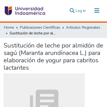
(current)
Log In
Communities & Collections
Home
Publicaciones Científicas
Artículos Regionales
All of DSpace
Sustitución de leche por almidón de sagú (Maranta arundinacea L.) para elaboración de yogur para cabritos lactantes
Statistics
Sustitución de leche por almidón de
Estadísticas Externas
sagú (Maranta arundinacea L.) para
elaboración de yogur para cabritos
lactantes