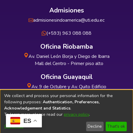
Admisiones
admisionesindoamerica@uti.edu.ec
(+593) 963 088 088
Oficina Riobamba
Av. Daniel León Borja y Diego de Ibarra
Mall del Centro - Primer piso alto
Oficina Guayaquil
Av. 9 de Octubre y Av. Quito Edificio
INDUAUTO - Planta baja
We collect and process your personal information for the
following purposes:
Authentication, Preferences,
Acknowledgement and Statistics
.
To learn more, please read our
privacy policy
.
ES
Soporte Técnico
Bibliolatino.com
Customize
Decline
That's ok