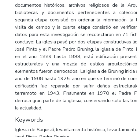
documentos históricos, archivos religiosos de la Arqu
bibliotecas y documentos pertenecientes a coleccion
segunda etapa consistió en ordenar la información, la 
visita de campo y la cuarta etapa consistió en verificar
datos para esta investigación se recolectaron en 71 fic
concluye: La iglesia pasó por dos etapas constructivas l
José Pinto y el Padre Pedro Bruning, la iglesia de Pinto, i
en el año 1889 hasta 1899, está edificación presen
estructurales y una mezcla de estilos arquitectónico
elementos fueron derrocados. La iglesia de Bruning inicia 
año de 1908 hasta 1925, año en que se terminó de const
edificación fue reparada por sufrir daños estructu
terremoto en 1943. Finalmente en 1970 el Padre Fé
derroca gran parte de la iglesia, conservando solo las tor
la actualidad.
Keywords
Iglesia de Saquisilí
,
levantamiento histórico
,
levantamiento