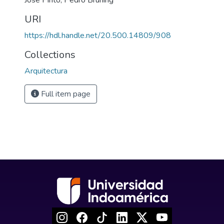
José Pinto, Pedro Bruning
URI
https://hdl.handle.net/20.500.14809/908
Collections
Arquitectura
Full item page