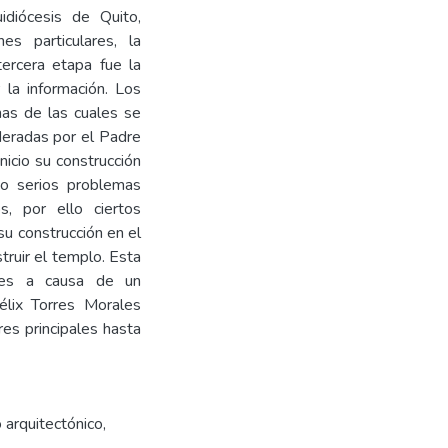
idiócesis de Quito,
es particulares, la
tercera etapa fue la
 la información. Los
has de las cuales se
ideradas por el Padre
nicio su construcción
to serios problemas
s, por ello ciertos
su construcción en el
ruir el templo. Esta
rales a causa de un
lix Torres Morales
res principales hasta
 arquitectónico
,