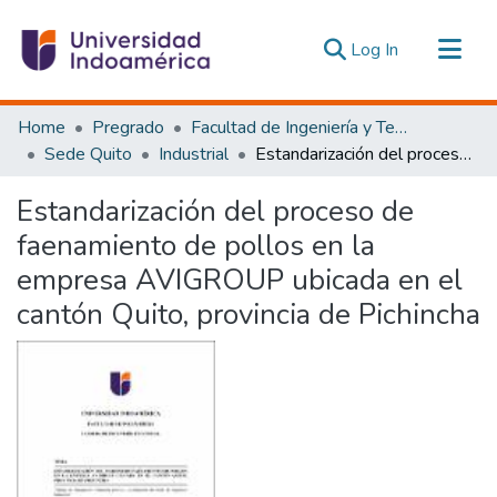
(current)
Log In
Communities & Collections
Home
Pregrado
Facultad de Ingeniería y Tecnologías de la Información y la Comunicación
All of DSpace
Sede Quito
Industrial
Estandarización del proceso de faenamiento de pollos en la empresa AVIGROUP ubicada en el cantón Quito, provincia de Pichincha
Statistics
Estandarización del proceso de
Estadísticas Externas
faenamiento de pollos en la
empresa AVIGROUP ubicada en el
cantón Quito, provincia de Pichincha