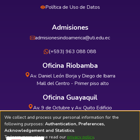
Política de Uso de Datos
Admisiones
admisionesindoamerica@uti.edu.ec
(+593) 963 088 088
Oficina Riobamba
Av. Daniel León Borja y Diego de Ibarra
Mall del Centro - Primer piso alto
Oficina Guayaquil
Av. 9 de Octubre y Av. Quito Edificio
INDUAUTO - Planta baja
We collect and process your personal information for the
following purposes:
Authentication, Preferences,
Acknowledgement and Statistics
.
To learn more, please read our
privacy policy
.