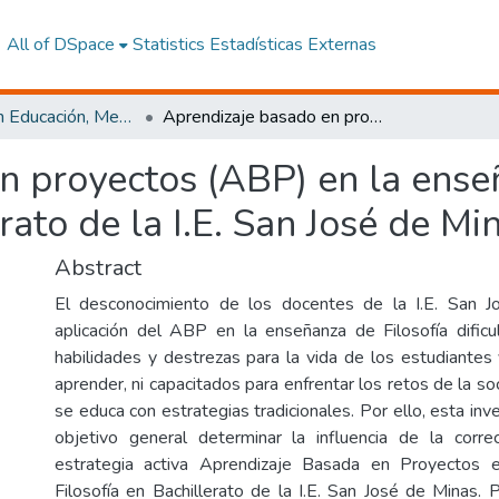
All of DSpace
Statistics
Estadísticas Externas
Maestría en Educación, Mención Innovación y Liderazgo Educativo
Aprendizaje basado en proyectos (ABP) en la enseñanza de las ciencias sociales para bachillerato de la I.E. San José de Minas.
n proyectos (ABP) en la enseñ
rato de la I.E. San José de Mi
Abstract
El desconocimiento de los docentes de la I.E. San 
aplicación del ABP en la enseñanza de Filosofía dificu
habilidades y destrezas para la vida de los estudiante
aprender, ni capacitados para enfrentar los retos de la so
se educa con estrategias tradicionales. Por ello, esta in
objetivo general determinar la influencia de la corre
estrategia activa Aprendizaje Basada en Proyectos 
Filosofía en Bachillerato de la I.E. San José de Minas. 