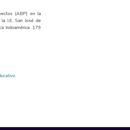
yectos (ABP) en la
 la I.E. San José de
ica Indoamérica. 179
ducativo