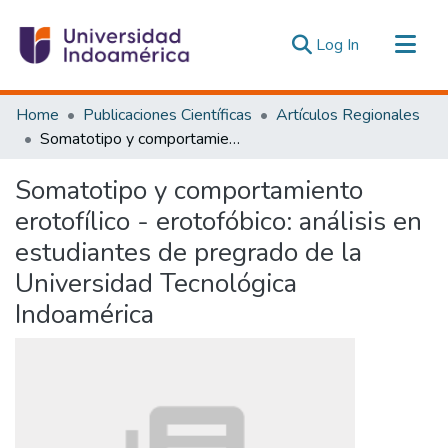
(current)
Log In
Communities & Collections
Home
Publicaciones Científicas
Artículos Regionales
All of DSpace
Somatotipo y comportamiento erotofílico - erotofóbico: análisis en estudiantes de pregrado de la Universidad Tecnológica Indoamérica
Statistics
Somatotipo y comportamiento
Estadísticas Externas
erotofílico - erotofóbico: análisis en
estudiantes de pregrado de la
Universidad Tecnológica
Indoamérica