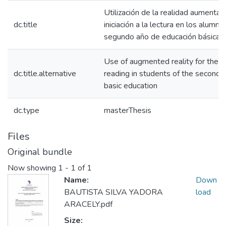
Utilización de la realidad aumentad
dc.title
iniciación a la lectura en los alumno
segundo año de educación básica
Use of augmented reality for the ini
dc.title.alternative
reading in students of the second y
basic education
dc.type
masterThesis
Files
Original bundle
Now showing
1 - 1 of 1
Name:
Down
BAUTISTA SILVA YADORA
load
ARACELY.pdf
Size: