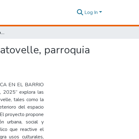
Log In
Propuesta de parque biblioteca en el barrio Julio Matovelle, parroquia Kennedy, Quito, 2025
atovelle, parroquia
TECA EN EL BARRIO
2025” explora las
velle, tales como la
deterioro del espacio
. El proyecto propone
ón urbana, social y
lico que reactive el
ra usos culturales,