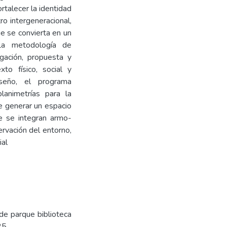
rtalecer la identidad
ro intergeneracional,
ue se convierta en un
La metodología de
igación, propuesta y
xto físico, social y
seño, el programa
lanimetrías para la
e generar un espacio
je se integran armo-
rvación del entorno,
ial
de parque biblioteca
25