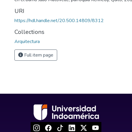
URI
https://hdl.handle.net/20.500.14809/8312
Collections
Arquitectura
Full item page