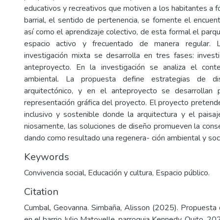
educativos y recreativos que motiven a los habitantes a fo
barrial, el sentido de pertenencia, se fomente el encuent
así como el aprendizaje colectivo, de esta formal el parq
espacio activo y frecuentado de manera regular. 
investigación mixta se desarrolla en tres fases: invest
anteproyecto. En la investigación se analiza el conte
ambiental. La propuesta define estrategias de di
arquitectónico, y en el anteproyecto se desarrollan p
representación gráfica del proyecto. El proyecto pretend
inclusivo y sostenible donde la arquitectura y el paisa
niosamente, las soluciones de diseño promueven la conse
dando como resultado una regenera- ción ambiental y soc
Keywords
Convivencia social, Educación y cultura, Espacio público.
Citation
Cumbal, Geovanna. Simbaña, Alisson (2025). Propuesta 
en el barrio Julio Matovelle, parroquia Kennedy, Quito, 20