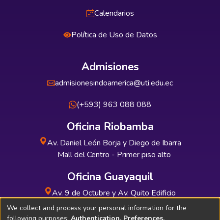
Calendarios
Política de Uso de Datos
Admisiones
admisionesindoamerica@uti.edu.ec
(+593) 963 088 088
Oficina Riobamba
Av. Daniel León Borja y Diego de Ibarra
Mall del Centro - Primer piso alto
Oficina Guayaquil
Av. 9 de Octubre y Av. Quito Edificio
INDUAUTO - Planta baja
We collect and process your personal information for the
following purposes:
Authentication, Preferences,