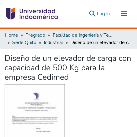
(current)
Log In
Communities & Collections
Home
Pregrado
Facultad de Ingeniería y Tecnologías de la Información y la Comunicación
All of DSpace
Sede Quito
Industrial
Diseño de un elevador de carga con capacidad de 500 Kg para la empresa Cedimed
Statistics
Diseño de un elevador de carga con
Estadísticas Externas
capacidad de 500 Kg para la
empresa Cedimed