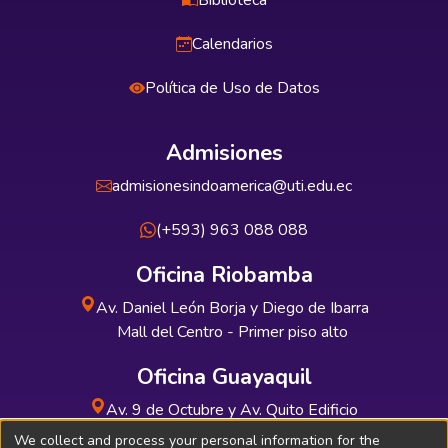
Biblioteca
Calendarios
Política de Uso de Datos
Admisiones
admisionesindoamerica@uti.edu.ec
(+593) 963 088 088
Oficina Riobamba
Av. Daniel León Borja y Diego de Ibarra
Mall del Centro - Primer piso alto
Oficina Guayaquil
Av. 9 de Octubre y Av. Quito Edificio
INDUAUTO - Planta baja
We collect and process your personal information for the