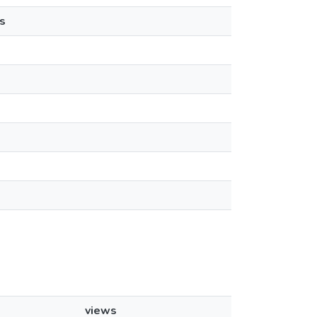
s
views