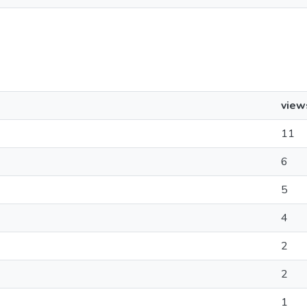
view
11
6
5
4
2
2
1