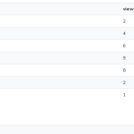
view
2
4
6
9
8
2
1