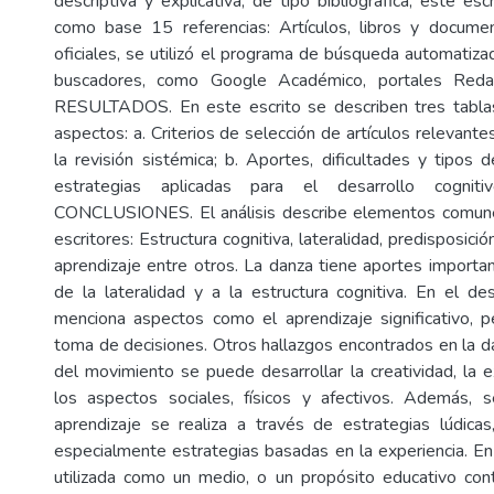
descriptiva y explicativa, de tipo bibliográfica; este es
como base 15 referencias: Artículos, libros y docum
oficiales, se utilizó el programa de búsqueda automatiza
buscadores, como Google Académico, portales Redaly
RESULTADOS. En este escrito se describen tres tablas
aspectos: a. Criterios de selección de artículos relevantes
la revisión sistémica; b. Aportes, dificultades y tipos 
estrategias aplicadas para el desarrollo cogni
CONCLUSIONES. El análisis describe elementos comun
escritores: Estructura cognitiva, lateralidad, predisposici
aprendizaje entre otros. La danza tiene aportes importan
de la lateralidad y a la estructura cognitiva. En el des
menciona aspectos como el aprendizaje significativo, p
toma de decisiones. Otros hallazgos encontrados en la d
del movimiento se puede desarrollar la creatividad, la e
los aspectos sociales, físicos y afectivos. Además, 
aprendizaje se realiza a través de estrategias lúdicas, 
especialmente estrategias basadas en la experiencia. En 
utilizada como un medio, o un propósito educativo cont