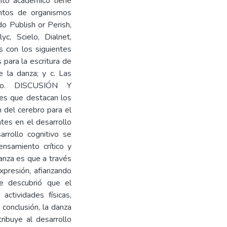
crito académico tiene
entos de organismos
do Publish or Perish,
c, Scielo, Dialnet,
 con los siguientes
 para la escritura de
de la danza; y c. Las
tivo. DISCUSIÓN Y
es que destacan los
ón del cerebro para el
tes en el desarrollo
arrollo cognitivo se
ensamiento crítico y
anza es que a través
xpresión, afianzando
se descubrió que el
actividades físicas,
conclusión, la danza
ribuye al desarrollo