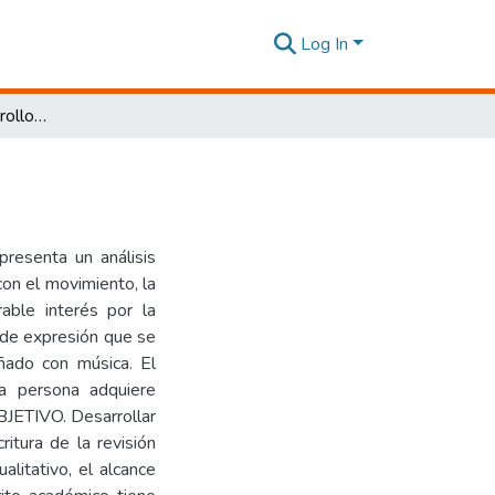
Log In
La danza para el desarrollo cognitivo
presenta un análisis
 con el movimiento, la
rable interés por la
a de expresión que se
ñado con música. El
na persona adquiere
BJETIVO. Desarrollar
ritura de la revisión
litativo, el alcance