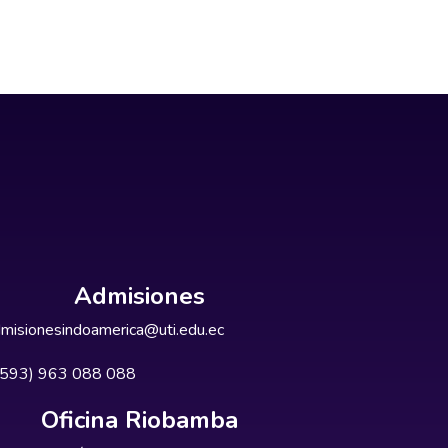
Admisiones
misionesindoamerica@uti.edu.ec
+593) 963 088 088
Oficina Riobamba