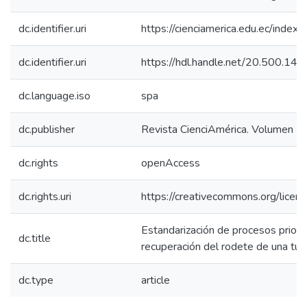
dc.identifier.uri
https://cienciamerica.edu.ec/index.
dc.identifier.uri
https://hdl.handle.net/20.500.1
dc.language.iso
spa
dc.publisher
Revista CienciAmérica. Volumen 1
dc.rights
openAccess
dc.rights.uri
https://creativecommons.org/licens
Estandarización de procesos priorit
dc.title
recuperación del rodete de una turb
dc.type
article