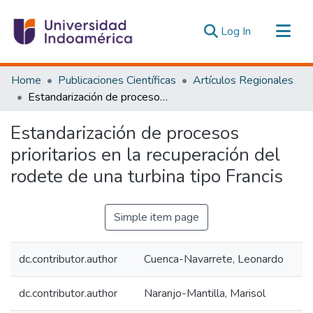
(current)
Log In
Communities & Collections
Home
Publicaciones Científicas
Artículos Regionales
All of DSpace
Estandarización de procesos prioritarios en la recuperación del rodete de una turbina tipo Francis
Statistics
Estandarización de procesos
Estadísticas Externas
prioritarios en la recuperación del
rodete de una turbina tipo Francis
Simple item page
dc.contributor.author
Cuenca-Navarrete, Leonardo
dc.contributor.author
Naranjo-Mantilla, Marisol