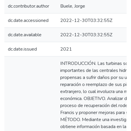
dc.contributor.author
Buele, Jorge
dc.date.accessioned
2022-12-30T03:32:55Z
dc.date.available
2022-12-30T03:32:55Z
dc.date.issued
2021
INTRODUCCIÓN. Las turbinas son
importantes de las centrales hidro
propensas a sufrir daños por su us
reparación o reemplazo de sus piez
extranjero, lo cual involucra una m
económica. OBJETIVO. Analizar de f
proceso de recuperación del rodete
Francis y proponer mejoras para su
MÉTODO. Mediante una investigac
obtiene información basada en la e