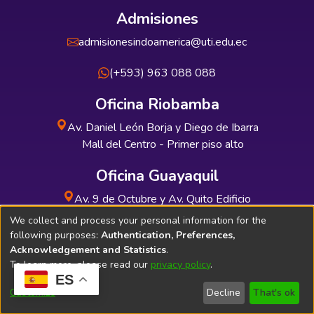
Admisiones
admisionesindoamerica@uti.edu.ec
(+593) 963 088 088
Oficina Riobamba
Av. Daniel León Borja y Diego de Ibarra
Mall del Centro - Primer piso alto
Oficina Guayaquil
Av. 9 de Octubre y Av. Quito Edificio
INDUAUTO - Planta baja
We collect and process your personal information for the
following purposes:
Authentication, Preferences,
Acknowledgement and Statistics
.
To learn more, please read our
privacy policy
.
ES
Soporte Técnico
Bibliolatino.com
Customize
Decline
That's ok