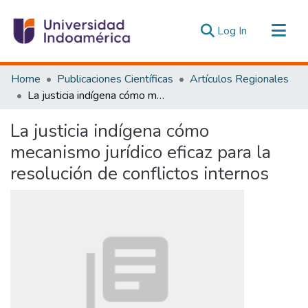
(current)
Log In
Communities & Collections
Home
Publicaciones Científicas
Artículos Regionales
All of DSpace
La justicia indígena cómo mecanismo jurídico eficaz para la resolución de conflictos internos
Statistics
La justicia indígena cómo
Estadísticas Externas
mecanismo jurídico eficaz para la
resolución de conflictos internos