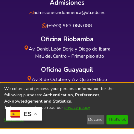
Admisiones
admisionesindoamerica@uti.edu.ec
(+593) 963 088 088
Oficina Riobamba
Av. Daniel León Borja y Diego de Ibarra
Mall del Centro - Primer piso alto
Oficina Guayaquil
Av. 9 de Octubre y Av. Quito Edificio
INDUAUTO - Planta baja
We collect and process your personal information for the
following purposes:
Authentication, Preferences,
Acknowledgement and Statistics
.
To learn more, please read our
privacy policy
.
ES
Soporte Técnico
Bibliolatino.com
Customize
Decline
That's ok