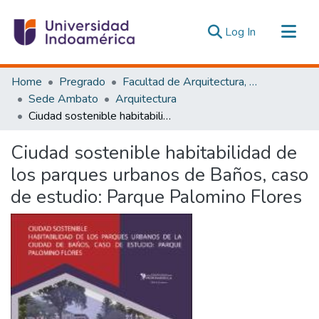
(current)
Log In
Communities & Collections
Home
Pregrado
Facultad de Arquitectura, Artes y Diseño
All of DSpace
Sede Ambato
Arquitectura
Ciudad sostenible habitabilidad de los parques urbanos de Baños, caso de estudio: Parque Palomino Flores
Statistics
Estadísticas Externas
Ciudad sostenible habitabilidad de
los parques urbanos de Baños, caso
de estudio: Parque Palomino Flores