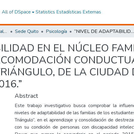
All of DSpace
Statistics
Estadísticas Externas
Facultad de Ciencias Sociales y Humanas
Sede Quito
Psicología
“NIVEL DE ADAPTABILIDAD EN EL NÚCLEO FAMILIAR Y SU INCIDENCIA EN LA ACOMODACIÓN CONDUCTUAL DE LOS NIÑOS DE LA FUNDACIÓN EL TRIÁNGULO, DE LA CIUDAD DE QUITO, DURANTE EL AÑO 2016.”
ILIDAD EN EL NÚCLEO FAMI
 ACOMODACIÓN CONDUCTUA
RIÁNGULO, DE LA CIUDAD 
16.”
Abstract
Este trabajo investigativo busca comprobar la influen
niveles de adaptabilidad de las familias de los estudiante
Triángulo”, en el aprendizaje y consolidación de destrez
con su condición de personas con discapacidad intele