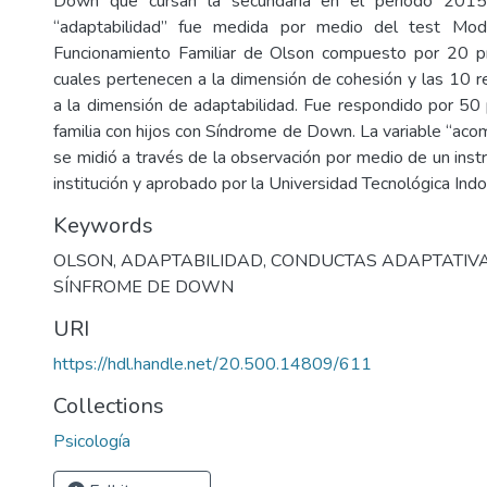
Down que cursan la secundaria en el periodo 2015
“adaptabilidad” fue medida por medio del test Mod
Funcionamiento Familiar de Olson compuesto por 20 p
cuales pertenecen a la dimensión de cohesión y las 10 
a la dimensión de adaptabilidad. Fue respondido por 5
familia con hijos con Síndrome de Down. La variable “aco
se midió a través de la observación por medio de un inst
institución y aprobado por la Universidad Tecnológica Ind
Keywords
OLSON
,
ADAPTABILIDAD
,
CONDUCTAS ADAPTATIV
SÍNFROME DE DOWN
URI
https://hdl.handle.net/20.500.14809/611
Collections
Psicología