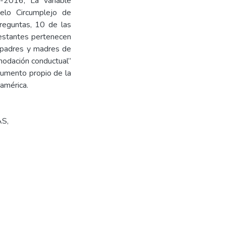
-2016; La variable
elo Circumplejo de
reguntas, 10 de las
restantes pertenecen
0 padres y madres de
modación conductual”
rumento propio de la
oamérica.
AS
,