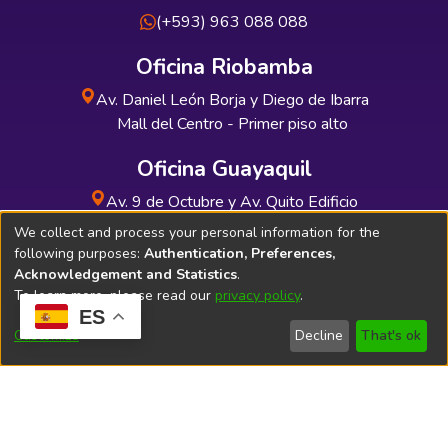
(+593) 963 088 088
Oficina Riobamba
Av. Daniel León Borja y Diego de Ibarra
Mall del Centro - Primer piso alto
Oficina Guayaquil
Av. 9 de Octubre y Av. Quito Edificio
INDUAUTO - Planta baja
We collect and process your personal information for the
following purposes:
Authentication, Preferences,
Acknowledgement and Statistics
.
To learn more, please read our
privacy policy
.
ES
Soporte Técnico
Bibliolatino.com
Customize
Decline
That's ok