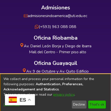
Admisiones
admisionesindoamerica@uti.edu.ec
(+593) 963 088 088
Oficina Riobamba
Av. Daniel León Borja y Diego de Ibarra
Mall del Centro - Primer piso alto
Oficina Guayaquil
Av. 9 de Octubre y Av. Quito Edificio
INDUAUTO - Planta baja
We collect and process your personal information for the
following purposes:
Authentication, Preferences,
Acknowledgement and Statistics
.
To learn more, please read our
privacy policy
.
ES
Soporte Técnico
Bibliolatino.com
Customize
Decline
That's ok