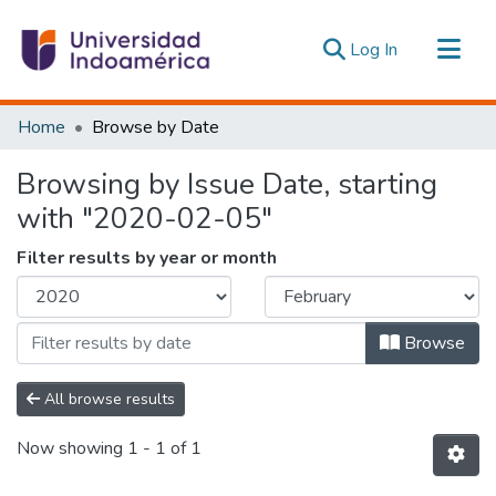
(current)
Log In
Communities & Collections
Home
Browse by Date
All of DSpace
Browsing by Issue Date, starting
Estadísticas Externas
with "2020-02-05"
Filter results by year or month
Browse
All browse results
Now showing
1 - 1 of 1