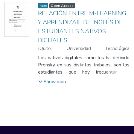
Item
Open Access
RELACIÓN ENTRE M-LEARNING
Y APRENDIZAJE DE INGLÉS DE
ESTUDIANTES NATIVOS
DIGITALES
(
Quito: Universidad Tecnológica
Indoamérica
,
2020-02-05
)
Llumiquinga
Los nativos digitales como los ha definido
Simbaña, María Fernanda
;
Ramos Galarza,
Prensky en sus distintos trabajos, son los
Carlos
estudiantes que hoy frecuentan las
escuelas y colegios y sobre los cuales se
Show more
desarrollan los procesos de enseñanza
aprendizaje en la actualidad, teniendo en
cuenta que esta nueva generación se ha
desarrollado en un entorno totalmente
digitalizado, caracterizado principalmente
por el auge de la tecnología, es necesario
replantearse la forma de enseñar y llegar al