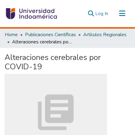
(current)
Log In
Communities & Collections
Home
Publicaciones Científicas
Artículos Regionales
All of DSpace
Alteraciones cerebrales por COVID-19
Statistics
Alteraciones cerebrales por
Estadísticas Externas
COVID-19