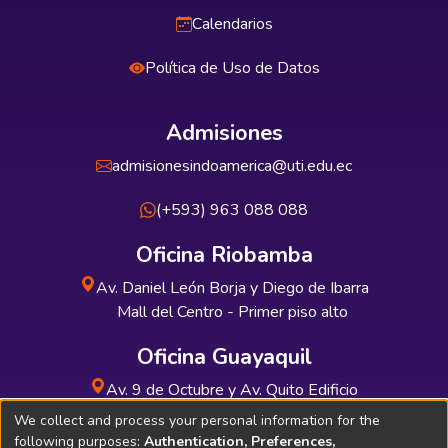
Calendarios
Política de Uso de Datos
Admisiones
admisionesindoamerica@uti.edu.ec
(+593) 963 088 088
Oficina Riobamba
Av. Daniel León Borja y Diego de Ibarra
Mall del Centro - Primer piso alto
Oficina Guayaquil
Av. 9 de Octubre y Av. Quito Edificio
INDUAUTO - Planta baja
We collect and process your personal information for the
following purposes:
Authentication, Preferences,