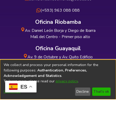
(+593) 963 088 088
Oficina Riobamba
Av. Daniel León Borja y Diego de Ibarra
Mall del Centro - Primer piso alto
Oficina Guayaquil
Av. 9 de Octubre y Av. Quito Edificio
INDUAUTO - Planta baja
We collect and process your personal information for the
following purposes:
Authentication, Preferences,
Acknowledgement and Statistics
.
To learn more, please read our
privacy policy
.
ES
Soporte Técnico
Bibliolatino.com
Customize
Decline
That's ok