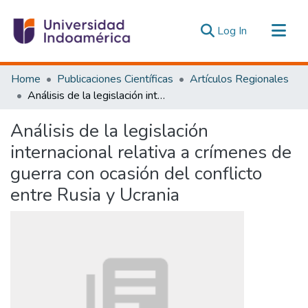
(current)
Log In
Communities & Collections
Home
Publicaciones Científicas
Artículos Regionales
All of DSpace
Análisis de la legislación internacional relativa a crímenes de guerra con ocasión del conflicto entre Rusia y Ucrania
Statistics
Análisis de la legislación
Estadísticas Externas
internacional relativa a crímenes de
guerra con ocasión del conflicto
entre Rusia y Ucrania