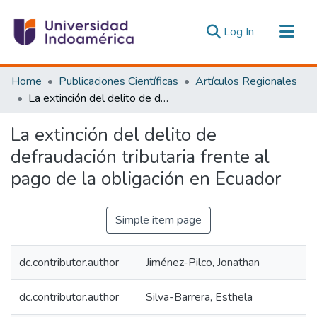
(current)
Log In
Communities & Collections
Home
Publicaciones Científicas
Artículos Regionales
All of DSpace
La extinción del delito de defraudación tributaria frente al pago de la obligación en Ecuador
Statistics
La extinción del delito de
Estadísticas Externas
defraudación tributaria frente al
pago de la obligación en Ecuador
Simple item page
dc.contributor.author
Jiménez-Pilco, Jonathan
dc.contributor.author
Silva-Barrera, Esthela