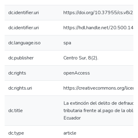
dc.identifier.uri
https://doi.org/10.37955/cs.v8i2.
dc.identifier.uri
https://hdl.handle.net/20.500.1
dc.language.iso
spa
dc.publisher
Centro Sur, 8(2).
dc.rights
openAccess
dc.rights.uri
https://creativecommons.org/licens
La extinción del delito de defrauda
dc.title
tributaria frente al pago de la oblig
Ecuador
dc.type
article