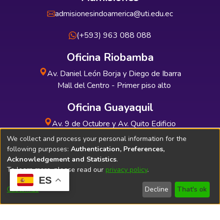
admisionesindoamerica@uti.edu.ec
(+593) 963 088 088
Oficina Riobamba
Av. Daniel León Borja y Diego de Ibarra
Mall del Centro - Primer piso alto
Oficina Guayaquil
Av. 9 de Octubre y Av. Quito Edificio
INDUAUTO - Planta baja
We collect and process your personal information for the
following purposes:
Authentication, Preferences,
Acknowledgement and Statistics
.
To learn more, please read our
privacy policy
.
ES
Soporte Técnico
Bibliolatino.com
Customize
Decline
That's ok