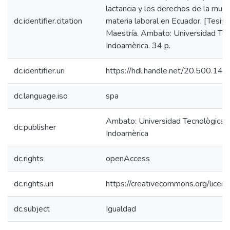
lactancia y los derechos de la muje
dc.identifier.citation
materia laboral en Ecuador. [Tesis 
Maestría. Ambato: Universidad Tec
Indoamèrica. 34 p.
dc.identifier.uri
https://hdl.handle.net/20.500.1
dc.language.iso
spa
Ambato: Universidad Tecnològica
dc.publisher
Indoamèrica
dc.rights
openAccess
dc.rights.uri
https://creativecommons.org/licens
dc.subject
Igualdad