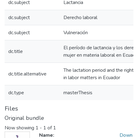
dc.subject
Lactancia
dc.subject
Derecho laboral
dc.subject
Vulneración
El período de lactancia y los derec
dc.title
mujer en materia laboral en Ecuado
The lactation period and the right
dc.title.alternative
in labor matters in Ecuador
dc.type
masterThesis
Files
Original bundle
Now showing
1 - 1 of 1
Name:
Down