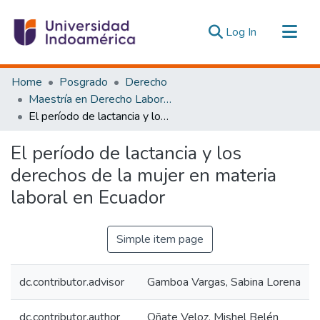
(current)
Log In
Communities & Collections
Home
Posgrado
Derecho
All of DSpace
Maestría en Derecho Laboral y Seguridad Social
El período de lactancia y los derechos de la mujer en materia laboral en Ecuador
Statistics
Estadísticas Externas
El período de lactancia y los
derechos de la mujer en materia
laboral en Ecuador
Simple item page
dc.contributor.advisor
Gamboa Vargas, Sabina Lorena
dc.contributor.author
Oñate Veloz, Mishel Belén