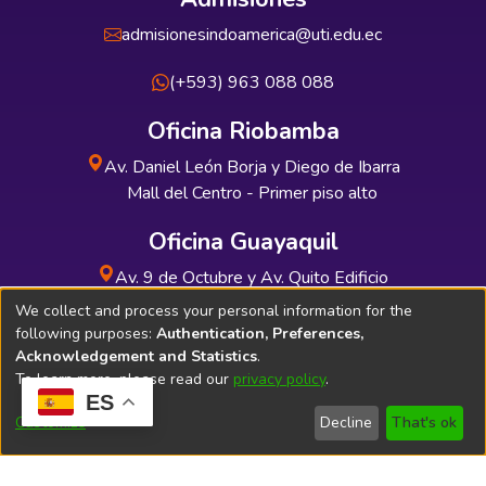
admisionesindoamerica@uti.edu.ec
(+593) 963 088 088
Oficina Riobamba
Av. Daniel León Borja y Diego de Ibarra
Mall del Centro - Primer piso alto
Oficina Guayaquil
Av. 9 de Octubre y Av. Quito Edificio
INDUAUTO - Planta baja
We collect and process your personal information for the
following purposes:
Authentication, Preferences,
Acknowledgement and Statistics
.
To learn more, please read our
privacy policy
.
ES
Soporte Técnico
Bibliolatino.com
Customize
Decline
That's ok