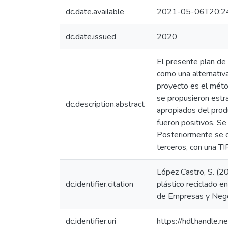
dc.date.available
2021-05-06T20:2
dc.date.issued
2020
El presente plan de 
como una alternativa
proyecto es el méto
se propusieron estra
dc.description.abstract
apropiados del produ
fueron positivos. Se
Posteriormente se d
terceros, con una TI
López Castro, S. (20
dc.identifier.citation
plástico reciclado e
de Empresas y Negoc
dc.identifier.uri
https://hdl.handle