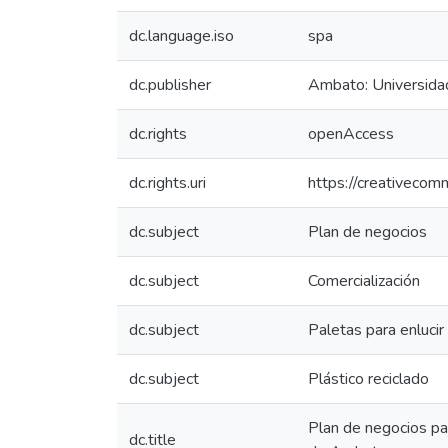
dc.language.iso
spa
dc.publisher
Ambato: Universida
dc.rights
openAccess
dc.rights.uri
https://creativecom
dc.subject
Plan de negocios
dc.subject
Comercialización
dc.subject
Paletas para enlucir
dc.subject
Plástico reciclado
Plan de negocios par
dc.title