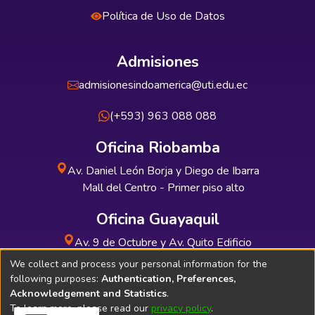
Política de Uso de Datos
Admisiones
admisionesindoamerica@uti.edu.ec
(+593) 963 088 088
Oficina Riobamba
Av. Daniel León Borja y Diego de Ibarra
Mall del Centro - Primer piso alto
Oficina Guayaquil
Av. 9 de Octubre y Av. Quito Edificio
INDUAUTO - Planta baja
We collect and process your personal information for the
following purposes:
Authentication, Preferences,
Acknowledgement and Statistics
.
To learn more, please read our
privacy policy
.