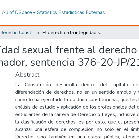
All of DSpace
Statistics
Estadísticas Externas
Maestría en Derecho Constitucional con Mención en Derecho Constitucional
El derecho a la integridad sexual frente al derecho al debido proceso administrativo sancionador, sentencia 376-20-JP/21
ridad sexual frente al derech
onador, sentencia 376-20-JP/2
Abstract
La Constitución desarrolla dentro del capítulo d
diferenciación de derechos, no en un sentido amplio y
como lo ha ejecutado la doctrina constitucional, que les
análisis de estudio y aplicación de los profesionales del
estudiantes de la carrera de Derecho o Leyes, inclusive 
la clasificación de derechos, es por esto, que el prese
alcanzar una esfera de complexión, no solo en el ámb
Derecho, sino también en una esfera pública, atendi