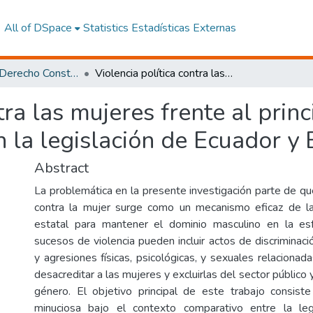
All of DSpace
Statistics
Estadísticas Externas
Maestría en Derecho Constitucional con Mención en Derecho Constitucional
Violencia política contra las mujeres frente al principio de paridad. Estudio comparado en la legislación de Ecuador y Bolivia.
tra las mujeres frente al princ
la legislación de Ecuador y B
Abstract
La problemática en la presente investigación parte de que 
contra la mujer surge como un mecanismo eficaz de la 
estatal para mantener el dominio masculino en la esfe
sucesos de violencia pueden incluir actos de discriminación
y agresiones físicas, psicológicas, y sexuales relacionad
desacreditar a las mujeres y excluirlas del sector público 
género. El objetivo principal de este trabajo consiste
minuciosa bajo el contexto comparativo entre la legi