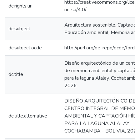
https://creativecommons.org/licen
dc.rights.uri
nc-sa/4.0/
Arquitectura sostenible, Captación h
dc.subject
Educación ambiental, Memoria ambi
dc.subject.ocde
http://purl.org/pe-repo/ocde/ford#
Diseño arquitectónico de un centro 
de memoria ambiental y captación h
dc.title
para la laguna Alalay, Cochabamba -
2026
DISEÑO ARQUITECTÓNICO DE 
CENTRO INTEGRAL DE MEMOR
dc.title.alternative
AMBIENTAL Y CAPTACIÓN HÍDR
PARA LA LAGUNA ALALAY
COCHABAMBA - BOLIVIA, 2026