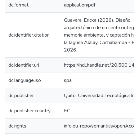
dc.format
application/pdf
Guevara, Ericka (2026). Diseño
arquitectónico de un centro integra
dc.identifier.citation
memoria ambiental y captación hídr
la laguna Alalay, Cochabamba - Boli
2026.
dc.identifier.uri
https://hdl.handle.net/20.500.1
dc.language.iso
spa
dc.publisher
Quito: Universidad Tecnológica In
dc.publisher.country
EC
dc.rights
info:eu-repo/semantics/openAcces