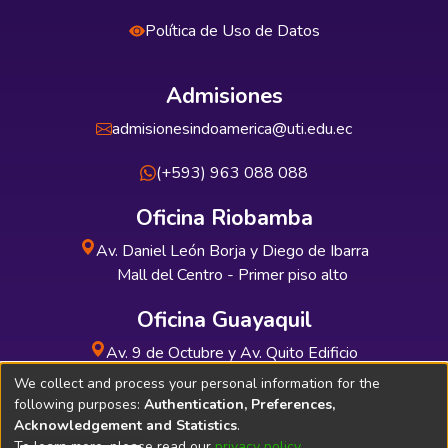
Política de Uso de Datos
Admisiones
admisionesindoamerica@uti.edu.ec
(+593) 963 088 088
Oficina Riobamba
Av. Daniel León Borja y Diego de Ibarra
Mall del Centro - Primer piso alto
Oficina Guayaquil
Av. 9 de Octubre y Av. Quito Edificio
INDUAUTO - Planta baja
We collect and process your personal information for the
following purposes:
Authentication, Preferences,
Acknowledgement and Statistics
.
To learn more, please read our
privacy policy
.