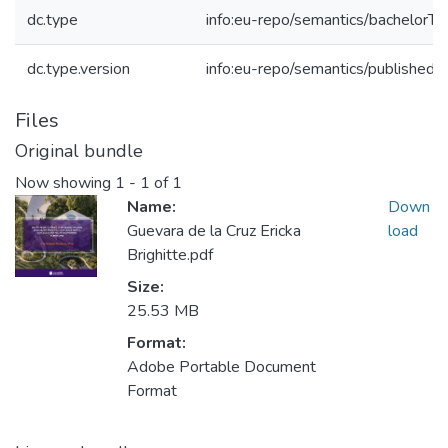
dc.type
info:eu-repo/semantics/bachelorTh
dc.type.version
info:eu-repo/semantics/publishedV
Files
Original bundle
Now showing
1 - 1 of 1
Name:
Down
Guevara de la Cruz Ericka
load
Brighitte.pdf
Size:
25.53 MB
Format:
Adobe Portable Document
Format