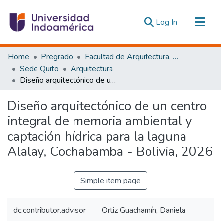
(current)
Log In
Communities & Collections
Home
Pregrado
Facultad de Arquitectura, Artes y Diseño
All of DSpace
Sede Quito
Arquitectura
Diseño arquitectónico de un centro integral de memoria ambiental y captación hídrica para la laguna Alalay, Cochabamba - Bolivia, 2026
Statistics
Estadísticas Externas
Diseño arquitectónico de un centro
integral de memoria ambiental y
captación hídrica para la laguna
Alalay, Cochabamba - Bolivia, 2026
Simple item page
dc.contributor.advisor
Ortiz Guachamín, Daniela