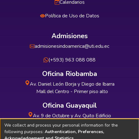
Calendarios
Política de Uso de Datos
Admisiones
admisionesindoamerica@uti.edu.ec
(+593) 963 088 088
Oficina Riobamba
Av. Daniel León Borja y Diego de Ibarra
Mall del Centro - Primer piso alto
Oficina Guayaquil
Av. 9 de Octubre y Av. Quito Edificio
INDUAUTO - Planta baja
We collect and process your personal information for the
following purposes:
Authentication, Preferences,
Acknowledgement and Statistics
.