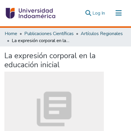
(current)
Log In
Communities & Collections
Home
Publicaciones Científicas
Artículos Regionales
All of DSpace
La expresión corporal en la educación inicial
Statistics
La expresión corporal en la
Estadísticas Externas
educación inicial