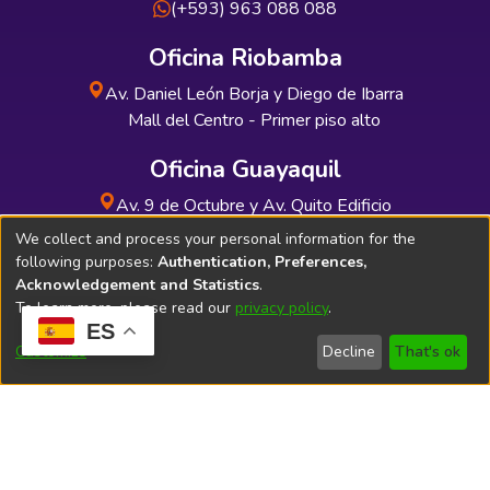
(+593) 963 088 088
Oficina Riobamba
Av. Daniel León Borja y Diego de Ibarra
Mall del Centro - Primer piso alto
Oficina Guayaquil
Av. 9 de Octubre y Av. Quito Edificio
INDUAUTO - Planta baja
We collect and process your personal information for the
following purposes:
Authentication, Preferences,
Acknowledgement and Statistics
.
To learn more, please read our
privacy policy
.
ES
Soporte Técnico
Bibliolatino.com
Customize
Decline
That's ok