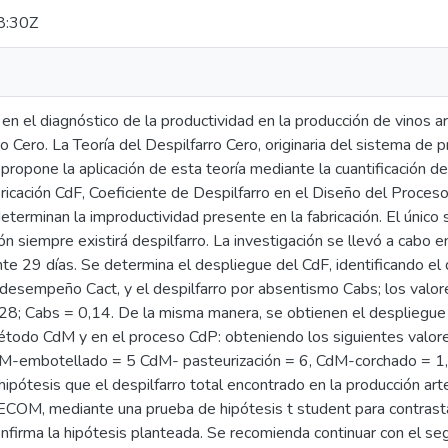
8:30Z
 en el diagnóstico de la productividad en la producción de vinos a
ro Cero. La Teoría del Despilfarro Cero, originaria del sistema de
pone la aplicación de esta teoría mediante la cuantificación de 
bricación CdF, Coeficiente de Despilfarro en el Diseño del Proce
eterminan la improductividad presente en la fabricación. El únic
ón siempre existirá despilfarro. La investigación se llevó a cab
te 29 días. Se determina el despliegue del CdF, identificando el de
o desempeño Cact, y el despilfarro por absentismo Cabs; los valo
,28; Cabs = 0,14. De la misma manera, se obtienen el despliegue
método CdM y en el proceso CdP: obteniendo los siguientes valo
dM-embotellado = 5 CdM- pasteurización = 6, CdM-corchado = 
ipótesis que el despilfarro total encontrado en la producción ar
OM, mediante una prueba de hipótesis t student para contrastar
irma la hipótesis planteada. Se recomienda continuar con el segu