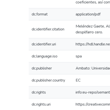
coeficientes, así c
dc.format
application/pdf
Meléndez Gaete, Alej
dc.identifier.citation
despilfarro cero.
dc.identifier.uri
https://hdl.handle
dc.language.iso
spa
dc.publisher
Ambato: Universida
dc.publisher.country
EC
dc.rights
info:eu-repo/seman
dc.rights.uri
https://creativecom