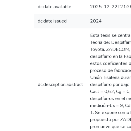
dc.date.available
2025-12-22T21:3
dc.date.issued
2024
Esta tesis se centra
Teoría del Despilfar
Toyota. ZADECOM, pro
despilfarro en la Fa
estos coeficientes d
proceso de fabricaci
Unión Tisaleña duran
dc.description.abstract
despilfarro por baj
Cact = 0,62; Cg = 0
despilfarros en el 
medición-bx = 9, C
1. Se expone como h
propuesto por ZADEC
promueve que se conf