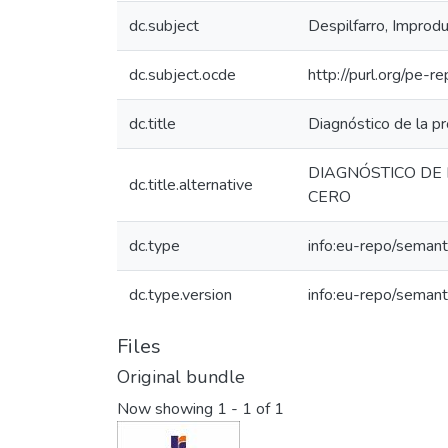
dc.subject
Despilfarro, Improdu
dc.subject.ocde
http://purl.org/pe-
dc.title
Diagnóstico de la pr
DIAGNÓSTICO DE 
dc.title.alternative
CERO
dc.type
info:eu-repo/semant
dc.type.version
info:eu-repo/semant
Files
Original bundle
Now showing
1 - 1 of 1