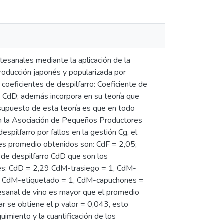
rtesanales mediante la aplicación de la
 producción japonés y popularizada por
coeficientes de despilfarro: Coeficiente de
so CdD; además incorpora en su teoría que
o supuesto de esta teoría es que en todo
o en la Asociación de Pequeños Productores
spilfarro por fallos en la gestión Cg, el
res promedio obtenidos son: CdF = 2,05;
 de despilfarro CdD que son los
res: CdD = 2,29 CdM-trasiego = 1, CdM-
1, CdM-etiquetado = 1, CdM-capuchones =
tesanal de vino es mayor que el promedio
 se obtiene el p valor = 0,043, esto
imiento y la cuantificación de los