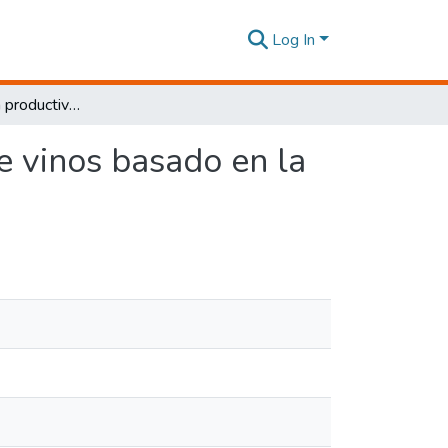
Log In
Diagnóstico de la productividad en la fabricación de vinos basado en la teoría del despilfarro cero
de vinos basado en la