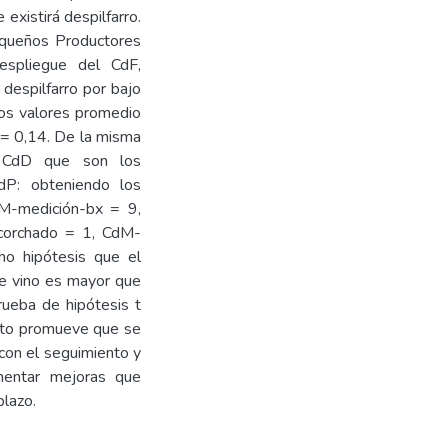
existirá despilfarro.
Pequeños Productores
espliegue del CdF,
l despilfarro por bajo
los valores promedio
 = 0,14. De la misma
o CdD que son los
P: obteniendo los
dM-medición-bx = 9,
corchado = 1, CdM-
o hipótesis que el
de vino es mayor que
ueba de hipótesis t
esto promueve que se
 con el seguimiento y
ementar mejoras que
plazo.