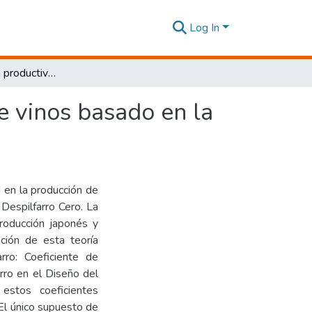
Log In
Diagnóstico de la productividad en la fabricación de vinos basado en la teoría del despilfarro cero
de vinos basado en la
d en la producción de
 Despilfarro Cero. La
producción japonés y
ción de esta teoría
arro: Coeficiente de
arro en el Diseño del
stos coeficientes
 El único supuesto de