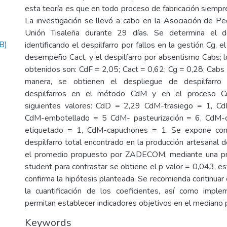
esta teoría es que en todo proceso de fabricación siempre 
La investigación se llevó a cabo en la Asociación de 
Unión Tisaleña durante 29 días. Se determina el d
B)
identificando el despilfarro por fallos en la gestión Cg, e
desempeño Cact, y el despilfarro por absentismo Cabs; 
obtenidos son: CdF = 2,05; Cact = 0,62; Cg = 0,28; Cabs
manera, se obtienen el despliegue de despilfarr
despilfarros en el método CdM y en el proceso Cd
siguientes valores: CdD = 2,29 CdM-trasiego = 1, C
CdM-embotellado = 5 CdM- pasteurización = 6, CdM-
etiquetado = 1, CdM-capuchones = 1. Se expone com
despilfarro total encontrado en la producción artesanal 
el promedio propuesto por ZADECOM, mediante una pr
student para contrastar se obtiene el p valor = 0,043, 
confirma la hipótesis planteada. Se recomienda continuar
la cuantificación de los coeficientes, así como impl
permitan establecer indicadores objetivos en el mediano 
Keywords