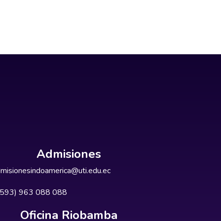
Admisiones
misionesindoamerica@uti.edu.ec
+593) 963 088 088
Oficina Riobamba