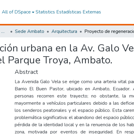
All of DSpace
Statistics
Estadísticas Externas
Facultad de Arquitectura, Artes y Diseño
Sede Ambato
Arquitectura
ión urbana en la Av. Galo Ve
el Parque Troya, Ambato.
Abstract
La Avenida Galo Vela se erige como una arteria vital par
Barrio El Buen Pastor, ubicado en Ambato, Ecuador. A
personas recorren este trayecto; no obstante, la mov
mayormente a vehículos particulares debido a las defici
los senderos peatonales y el espacio público. Esta care
problemática significativa: el abandono del espacio públic
pérdida de la identidad local y en la renuencia de los habi
zona, motivada por eventos de inseguridad. En resp