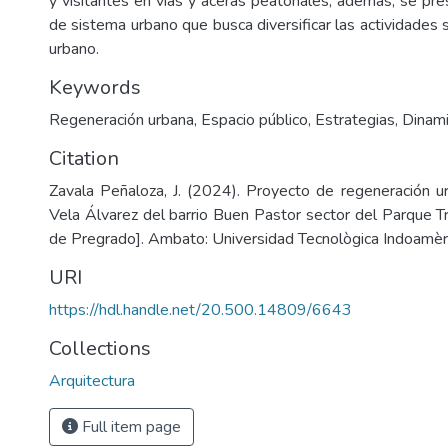
y visitantes en vías y aceras peatonales, además, se pr
de sistema urbano que busca diversificar las actividades
urbano.
Keywords
Regeneración urbana
,
Espacio público
,
Estrategias
,
Dinam
Citation
Zavala Peñaloza, J. (2024). Proyecto de regeneración u
Vela Álvarez del barrio Buen Pastor sector del Parque T
de Pregrado]. Ambato: Universidad Tecnològica Indoamèri
URI
https://hdl.handle.net/20.500.14809/6643
Collections
Arquitectura
Full item page