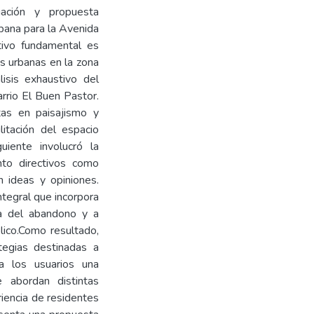
gación y propuesta
rbana para la Avenida
tivo fundamental es
as urbanas en la zona
isis exhaustivo del
rrio El Buen Pastor.
stas en paisajismo y
itación del espacio
uiente involucró la
anto directivos como
 ideas y opiniones.
ntegral que incorpora
ma del abandono y a
lico.Como resultado,
tegias destinadas a
a los usuarios una
e abordan distintas
riencia de residentes