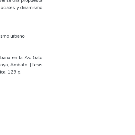
esenta una propuesta
 sociales y dinamismo
ismo urbano
rbana en la Av. Galo
roya, Ambato. [Tesis
ca. 129 p.