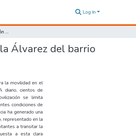
Log In
Proyecto de regeneración urbana en la Av. Galo Vela Álvarez del barrio Buen Pastor sector del Parque Troya, Ambato.
la Álvarez del barrio
a la movilidad en el
 diario, cientos de
ilización se limita
entes condiciones de
ncia ha generado una
o, representado en la
tantes a transitar la
uesta a esta clara