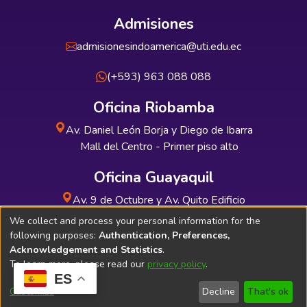
Admisiones
admisionesindoamerica@uti.edu.ec
(+593) 963 088 088
Oficina Riobamba
Av. Daniel León Borja y Diego de Ibarra
Mall del Centro - Primer piso alto
Oficina Guayaquil
Av. 9 de Octubre y Av. Quito Edificio
INDUAUTO - Planta baja
We collect and process your personal information for the
following purposes:
Authentication, Preferences,
Acknowledgement and Statistics
.
To learn more, please read our
privacy policy
.
ES
Soporte Técnico
Bibliolatino.com
Customize
Decline
That's ok