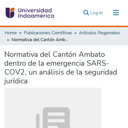
(current)
Log In
Communities & Collections
Home
Publicaciones Científicas
Artículos Regionales
All of DSpace
Normativa del Cantón Ambato dentro de la emergencia SARS-COV2, un análisis de la seguridad jurídica
Statistics
Normativa del Cantón Ambato
Estadísticas Externas
dentro de la emergencia SARS-
COV2, un análisis de la seguridad
jurídica