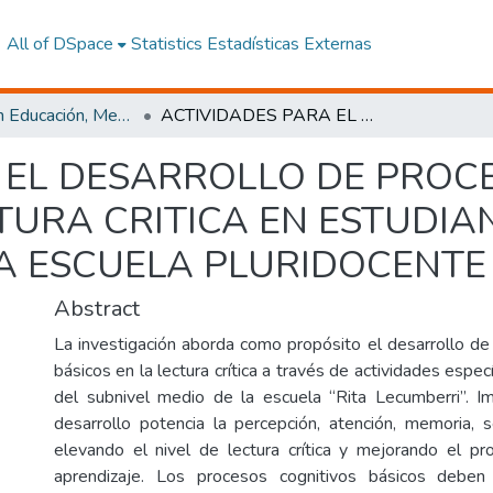
All of DSpace
Statistics
Estadísticas Externas
Maestría en Educación, Mención Innovación y Liderazgo Educativo
ACTIVIDADES PARA EL DESARROLLO DE PROCESOS COGNITIVOS BÀSICOS EN LA LECTURA CRITICA EN ESTUDIANTES DEL NIVEL BÁSICA MEDIA DE LA ESCUELA PLURIDOCENTE “RITA LECUMBERRI”
 EL DESARROLLO DE PROC
TURA CRITICA EN ESTUDIA
A ESCUELA PLURIDOCENTE 
Abstract
La investigación aborda como propósito el desarrollo de
básicos en la lectura crítica a través de actividades espec
del subnivel medio de la escuela “Rita Lecumberri”. I
desarrollo potencia la percepción, atención, memoria, 
elevando el nivel de lectura crítica y mejorando el p
aprendizaje. Los procesos cognitivos básicos deben