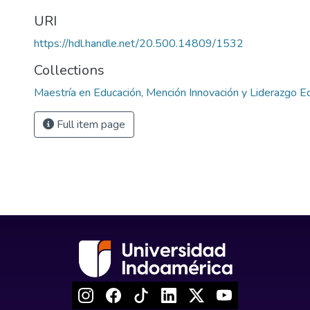
URI
https://hdl.handle.net/20.500.14809/1532
Collections
Maestría en Educación, Mención Innovación y Liderazgo E
Full item page