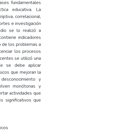
bases fundamentales
ctica educativa. La
ptiva, correlacional,
ortes e investigación
dio se lo realizó a
contiene indicadores
no de los problemas a
tenciar los procesos
ocentes se utilizó una
ue se debe aplicar
ásicos que mejoran la
r desconocimiento y
vuelven monótonas y
ertar actividades que
s significativos que
icos