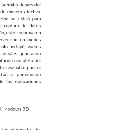
 permitió desarrollar
 de manera efectiva.
ría se utilizó para
la captura de datos
ión, estos subrayaron
tervención en bienes
pulo incluyó vuelos
s ideales, generando
tación completa del
ta invaluable para el
tónica, permitiendo
de las edificaciones
l
,
Modelos 3D
 levantamiento del