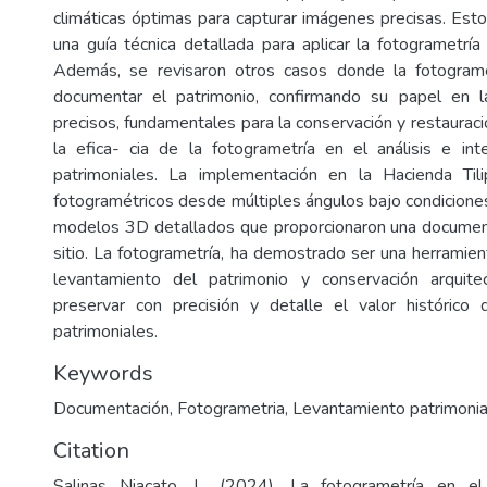
climáticas óptimas para capturar imágenes precisas. Esto
una guía técnica detallada para aplicar la fotogrametría
Además, se revisaron otros casos donde la fotogramet
documentar el patrimonio, confirmando su papel en 
precisos, fundamentales para la conservación y restaurac
la efica- cia de la fotogrametría en el análisis e in
patrimoniales. La implementación en la Hacienda Tili
fotogramétricos desde múltiples ángulos bajo condicione
modelos 3D detallados que proporcionaron una documen
sitio. La fotogrametría, ha demostrado ser una herramien
levantamiento del patrimonio y conservación arquitec
preservar con precisión y detalle el valor histórico 
patrimoniales.
Keywords
Documentación
,
Fotogrametria
,
Levantamiento patrimonia
Citation
Salinas Niacato, L. (2024). La fotogrametría en el