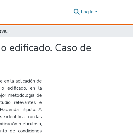
Log In
La fotogrametría en el levantamiento del patrimonio edificado. Caso de estudio: ciudad de Latacunga.
o edificado. Caso de
e en la aplicación de
io edificado, en la
mejor metodología de
studio relevantes e
Hacienda Tilipulo. A
e identifica- ron las
ificación meticulosa,
nto de condiciones