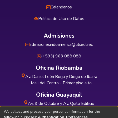
Calendarios
Política de Uso de Datos
Admisiones
admisionesindoamerica@uti.edu.ec
(+593) 963 088 088
Oficina Riobamba
Av. Daniel León Borja y Diego de Ibarra
Mall del Centro - Primer piso alto
Oficina Guayaquil
Av. 9 de Octubre y Av. Quito Edificio
INDUAUTO - Planta baja
We collect and process your personal information for the
following purposes:
Authentication, Preferences,