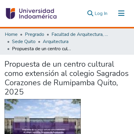
(current)
Log In
Communities & Collections
Home
Pregrado
Facultad de Arquitectura, Artes y Diseño
All of DSpace
Sede Quito
Arquitectura
Propuesta de un centro cultural como extensión al colegio Sagrados Corazones de Rumipamba Quito, 2025
Statistics
Estadísticas Externas
Propuesta de un centro cultural
como extensión al colegio Sagrados
Corazones de Rumipamba Quito,
2025