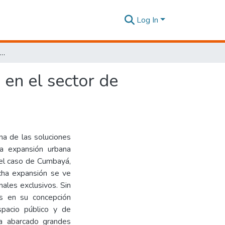
Log In
ctura habitacional de uso mixto y workshop en el sector de Cumbayá, Quito,2022.
 en el sector de
una de las soluciones
a expansión urbana
s el caso de Cumbayá,
cha expansión se ve
nales exclusivos. Sin
os en su concepción
spacio público y de
ha abarcado grandes