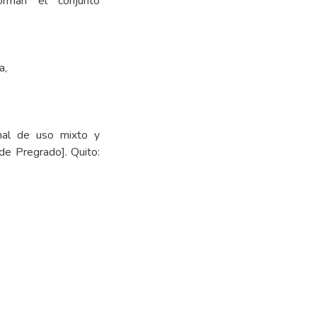
orman el conjunto
a
,
onal de uso mixto y
de Pregrado]. Quito: