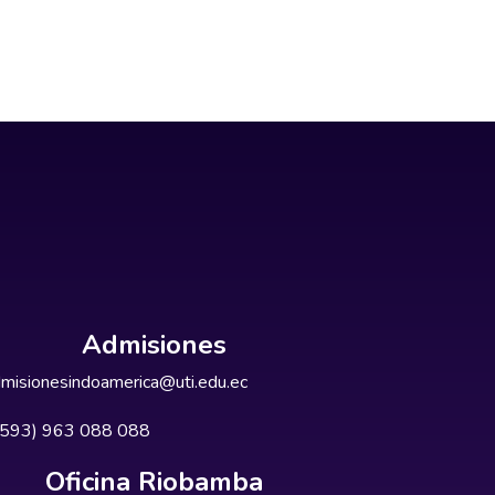
Admisiones
misionesindoamerica@uti.edu.ec
+593) 963 088 088
Oficina Riobamba