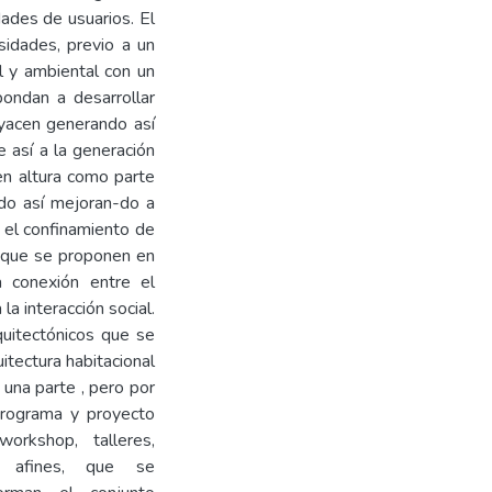
dades de usuarios. El
idades, previo a un
al y ambiental con un
pondan a desarrollar
 yacen generando así
e así a la generación
en altura como parte
ndo así mejoran-do a
e el confinamiento de
s que se proponen en
a conexión entre el
la interacción social.
uitectónicos que se
itectura habitacional
 una parte , pero por
 programa y proyecto
rkshop, talleres,
os afines, que se